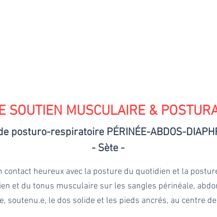
QUI SUIS-JE
PARCOURS SANTÉ
MASSAGES
POSTURE
PREN
E SOUTIEN MUSCULAIRE & POSTUR
de posturo-respiratoire PÉRINÉE-ABDOS-DIAP
- Sète -
 contact heureux avec la posture du quotidien et la posture
en et du tonus musculaire sur les sangles périnéale, abdo
e, soutenu.e, le dos solide et les pieds ancrés, au centre de 