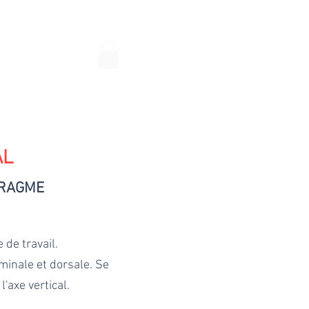
DRE RDV
CARTE CADEAU
AL
HRAGME
 de travail.
minale et dorsale. Se
l'axe vertical.