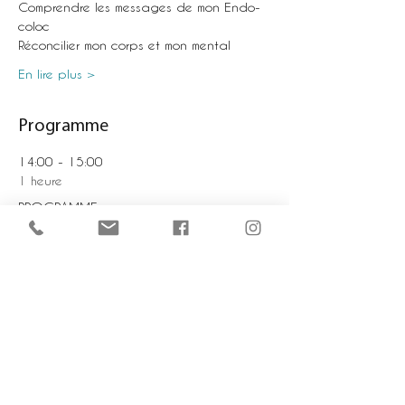
Comprendre les messages de mon Endo-
coloc
Réconcilier mon corps et mon mental
En lire plus >
Programme
14:00 - 15:00
1 heure
PROGRAMME
Retreat Hill Center
Tout voir
Partager cet événement