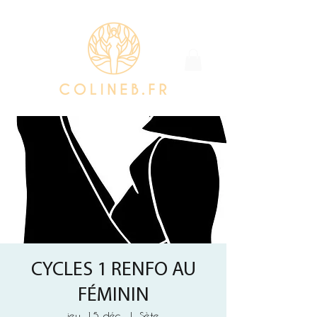
CYCLES 1 RENFO AU
FÉMININ
jeu. 15 déc.
  |  
Sète