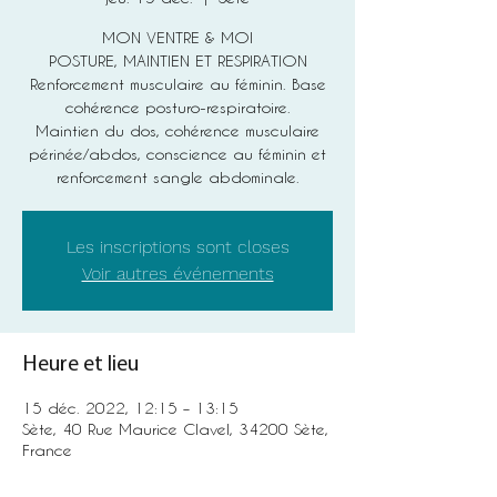
MON VENTRE & MOI
POSTURE, MAINTIEN ET RESPIRATION
Renforcement musculaire au féminin. Base
cohérence posturo-respiratoire.
Maintien du dos, cohérence musculaire
périnée/abdos, conscience au féminin et
renforcement sangle abdominale.
Les inscriptions sont closes
Voir autres événements
Heure et lieu
15 déc. 2022, 12:15 – 13:15
Sète, 40 Rue Maurice Clavel, 34200 Sète,
France